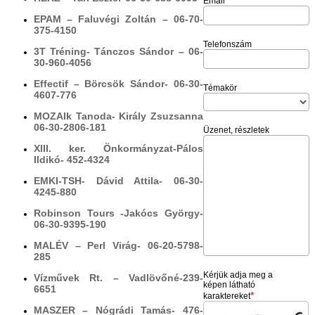
Email
EPAM – Faluvégi Zoltán – 06-70-
375-4150
Telefonszám
3T Tréning- Tánczos Sándor – 06-
30-960-4056
Effectif – Börcsök Sándor- 06-30-
Témakör
4607-776
MOZAIk Tanoda- Király Zsuzsanna
06-30-2806-181
Üzenet, részletek
XIII. ker. Önkormányzat-Pálos
Ildikó- 452-4324
EMKI-TSH- Dávid Attila- 06-30-
4245-880
Robinson Tours -Jakócs György-
06-30-9395-190
MALÉV – Perl Virág- 06-20-5798-
285
Kérjük adja meg a
Vízművek Rt. – Vadlövőné-239-
képen látható
6651
karaktereket
MASZER – Nógrádi Tamás- 476-