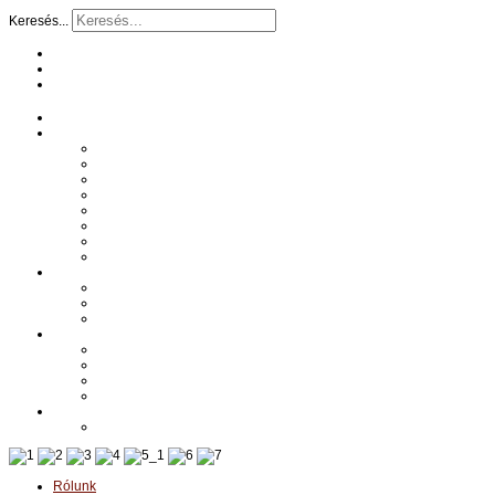
Keresés...
Rólunk
Tréningek
Általános Jellemzők
Csapatépítés
Egészségvédelem tréning
Kommunikációs tréning
Női vezetői tréning
Öröm tréning
Sikeres gondolkodás
Referenciák- Tréningek
Reklámfilm készítés
Részletes információk
Egyedi igény / Ajánlatkérés
Referenciák Reklámfilmek
Fotózás
Részletes információk
Galéria
Egyedi igény / Ajánlatkérés
Referenciák-Fotók
Egészség
Általános jellemzők - Nano peptidek
Rólunk