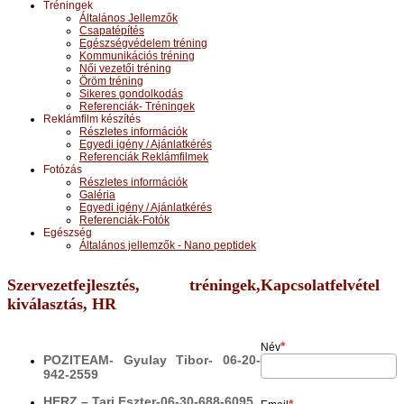
Tréningek
Általános Jellemzők
Csapatépítés
Egészségvédelem tréning
Kommunikációs tréning
Női vezetői tréning
Öröm tréning
Sikeres gondolkodás
Referenciák- Tréningek
Reklámfilm készítés
Részletes információk
Egyedi igény / Ajánlatkérés
Referenciák Reklámfilmek
Fotózás
Részletes információk
Galéria
Egyedi igény / Ajánlatkérés
Referenciák-Fotók
Egészség
Általános jellemzők - Nano peptidek
Szervezetfejlesztés, tréningek,
Kapcsolatfelvétel
kiválasztás, HR
Név
POZITEAM- Gyulay Tibor- 06-20-
942-2559
HERZ – Tari Eszter-06-30-688-6095