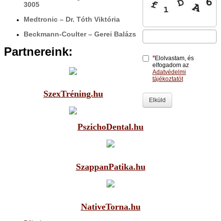
3005
Medtronic – Dr. Tóth Viktória
Beckmann-Coulter – Gerei Balázs
Partnereink:
Elolvastam, és
elfogadom az
Adatvédelmi
tájékoztatót
SzexTréning.hu
Elküld
PszichoDental.hu
SzappanPatika.hu
NativeTorna.hu